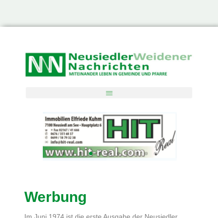
Neusiedler – Weidener Nachrichten
Werbung
Im Juni 1974 ist die erste Ausgabe der Neusiedler